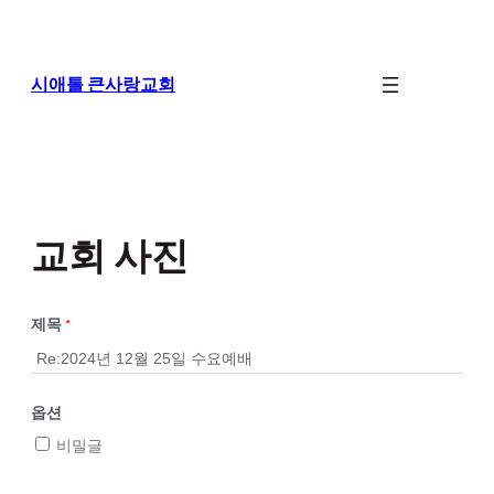
콘
텐
츠
로
시애틀 큰사랑교회
바
로
가
기
교회 사진
제목
*
옵션
비밀글