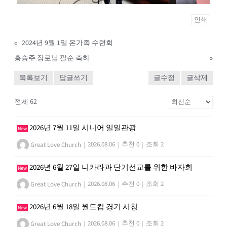
인쇄
«
2024년 9월 1일 온가족 수련회
홍승주 장로님 팔순 축하
»
목록보기
답글쓰기
글수정
글삭제
전체 62
2026년 7월 11일 시니어 일일관광
New
Great Love Church
|
2026.08.06
|
추천 0
|
조회 2
2026년 6월 27일 니카라과 단기선교를 위한 바자회
New
Great Love Church
|
2026.08.06
|
추천 0
|
조회 2
2026년 6월 18일 월드컵 경기 시청
New
Great Love Church
|
2026.08.06
|
추천 0
|
조회 2