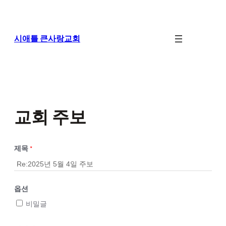
콘
텐
츠
로
시애틀 큰사랑교회
바
로
가
기
교회 주보
제목
*
옵션
비밀글