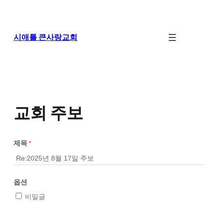
콘
텐
츠
로
시애틀 큰사랑교회
바
로
가
기
교회 주보
제목
*
옵션
비밀글