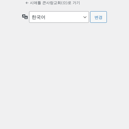
← 시애틀 큰사랑교회(으)로 가기
언
어