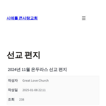
콘
텐
츠
로
시애틀 큰사랑교회
바
로
가
기
선교 편지
2024년 11월 온두라스 선교 편지
작성자
Great Love Church
작성일
2025-01-08 22:11
조회
238