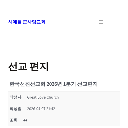
콘
텐
츠
로
시애틀 큰사랑교회
바
로
가
기
선교 편지
한국선원선교회 2026년 1분기 선교편지
작성자
Great Love Church
작성일
2026-04-07 21:42
조회
44